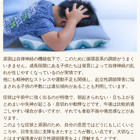
原因は自律神経の機能低下で、このために循環器系の調節がうまく
いきません。成長段階にある子供たちは発育によって自律神経の乱
れが生じやすくなっているのが実情です。
他にも精神的なストレスや運動不足も関係し、起立性調節障害に悩
まされる子供の半数には遺伝傾向があることも判明しています。
症状は午前中に強く出るのが特徴で、朝起きられない・立ち上がる
とめまいや失神が起こる・息切れや動悸などです。午後は比較的過
ごしやすい場合が多いですが、それでも食欲不振や倦怠感などがあ
ります。
このような症状と原因のため、自分の意思ではどうにもしにくいと
ころや、日常生活に支障をきたすところが難しい点です。大切なこ
とはまず保護者が起立性調節障害をよく理解することです。