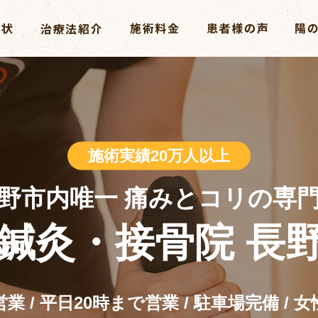
施術実績20万人以上
長野市内唯一 痛みとコリの専門
鍼灸・接骨院 長
業 / 平日20時まで営業 / 駐車場完備 / 