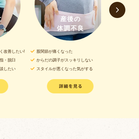
産後の
体調不良
腰
したい!
股関節が痛くなった
ギックリ腰の痛
臼
からだの調子がスッキリしない
慢性的な腰痛で
い
スタイルが悪くなった気がする
くしゃみや顔を