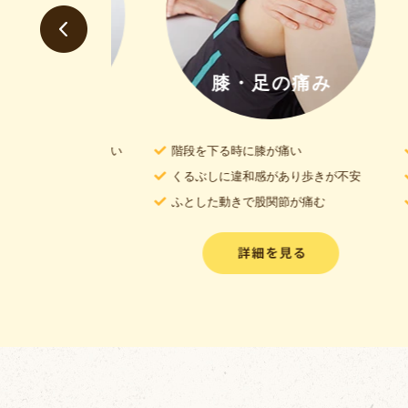
肩の
コリ
膝・足の痛み
なかなか取れ無い
階段を下る時に膝が痛い
湯
善しない
くるぶしに違和感があり歩きが不安
ク
らない
ふとした動きで股関節が痛む
自