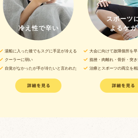
スポーツに
冷え性で辛い
よるケガ
船に入った後でもスグに手足が冷える
大会に向けて故障個所を早く改善
ーラーに弱い
捻挫・肉離れ・骨折・突き指・脱
覚がなかったが手が冷たいと言われた
治療とスポーツの両立を相談した