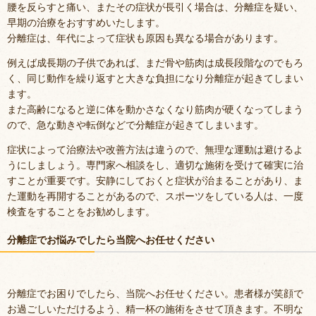
腰を反らすと痛い、またその症状が長引く場合は、分離症を疑い、
早期の治療をおすすめいたします。
分離症は、年代によって症状も原因も異なる場合があります。
例えば成長期の子供であれば、まだ骨や筋肉は成長段階なのでもろ
く、同じ動作を繰り返すと大きな負担になり分離症が起きてしまい
ます。
また高齢になると逆に体を動かさなくなり筋肉が硬くなってしまう
ので、急な動きや転倒などで分離症が起きてしまいます。
症状によって治療法や改善方法は違うので、無理な運動は避けるよ
うにしましょう。専門家へ相談をし、適切な施術を受けて確実に治
すことが重要です。安静にしておくと症状が治まることがあり、ま
た運動を再開することがあるので、スポーツをしている人は、一度
検査をすることをお勧めします。
分離症でお悩みでしたら当院へお任せください
分離症でお困りでしたら、当院へお任せください。患者様が笑顔で
お過ごしいただけるよう、精一杯の施術をさせて頂きます。不明な