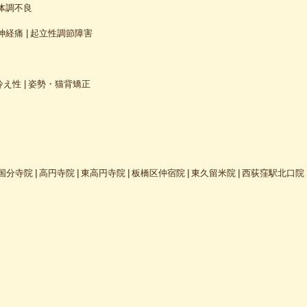
体調不良
神経痛
起立性調節障害
冷え性
姿勢・猫背矯正
国分寺院
高円寺院
東高円寺院
板橋区仲宿院
東久留米院
西荻窪駅北口院