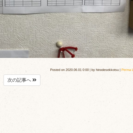
Posted on
2020.06.01 0:00
|
by
hinodesekkotsu
|
Perma L
次の記事へ