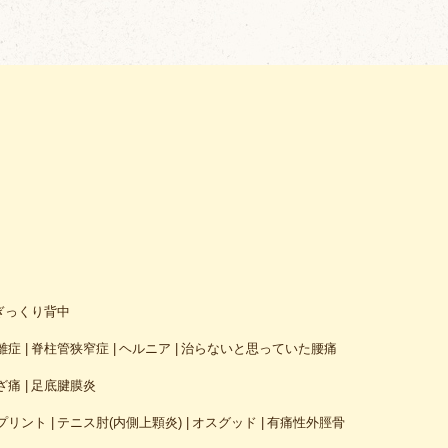
ぎっくり背中
離症
脊柱管狭窄症
ヘルニア
治らないと思っていた腰痛
ざ痛
足底腱膜炎
プリント
テニス肘(内側上顆炎)
オスグッド
有痛性外脛骨