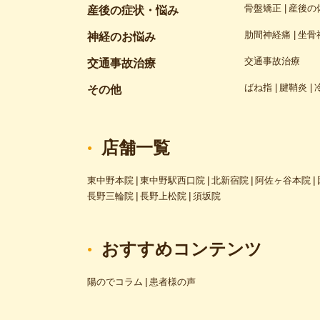
骨盤矯正
産後の
産後の症状・悩み
肋間神経痛
坐骨
神経のお悩み
交通事故治療
交通事故治療
ばね指
腱鞘炎
その他
店舗一覧
東中野本院
東中野駅西口院
北新宿院
阿佐ヶ谷本院
長野三輪院
長野上松院
須坂院
おすすめコンテンツ
陽のでコラム
患者様の声