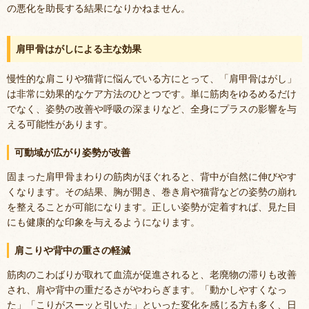
の悪化を助長する結果になりかねません。
肩甲骨はがしによる主な効果
慢性的な肩こりや猫背に悩んでいる方にとって、「肩甲骨はがし」
は非常に効果的なケア方法のひとつです。単に筋肉をゆるめるだけ
でなく、姿勢の改善や呼吸の深まりなど、全身にプラスの影響を与
える可能性があります。
可動域が広がり姿勢が改善
固まった肩甲骨まわりの筋肉がほぐれると、背中が自然に伸びやす
くなります。その結果、胸が開き、巻き肩や猫背などの姿勢の崩れ
を整えることが可能になります。正しい姿勢が定着すれば、見た目
にも健康的な印象を与えるようになります。
肩こりや背中の重さの軽減
筋肉のこわばりが取れて血流が促進されると、老廃物の滞りも改善
され、肩や背中の重だるさがやわらぎます。「動かしやすくなっ
た」「こりがスーッと引いた」といった変化を感じる方も多く、日