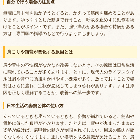
自分で行う場合の注意点
無理に肩甲骨を動かそうとすると、かえって筋肉を痛めることがあ
ります。ゆっくりとした動きで行うこと、呼吸を止めずに動作を続
けることがポイントです。また、強い痛みがある場合や持病がある
方は、専門家の指導のもとで行うようにしましょう。
肩こりや猫背が悪化する原因とは
肩や背中の不快感がなかなか改善しないとき、その原因は日常生活
に隠れていることが多くあります。とくに、現代人のライフスタイ
ルは肩や背中に負担をかけやすい要素が多く、放っておくことで姿
勢はさらに崩れ、症状が悪化してしまう恐れがあります。まずは原
因を正しく理解することが、改善への第一歩です。
日常生活の姿勢と体の使い方
立っているときも座っているときも、姿勢が崩れていると、筋肉や
骨格に偏った負担がかかります。たとえば、背中が丸まったままの
姿勢が続けば、肩甲骨の動きが制限されてしまい、周辺の筋肉が硬
くなりやすくなります。正しい姿勢を取る意識が欠けることで、肩