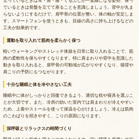
立っているときは耳・肩・腰・くるぶしが一直線になる姿勢、座っ
ているときは骨盤を立てて座ることを意識しましょう。背中が丸ま
らないようにするだけで、肩甲骨の位置が整い、体の軸が安定しま
す。スマートフォンを使うときも、目線の高さに持ち上げるなどの
工夫が効果的です。
運動を取り入れて筋肉を柔らかく保つ
軽いウォーキングやストレッチ体操を日常に取り入れることで、筋
肉の柔軟性を保ちやすくなります。特に肩まわりや背中を意識した
動きを取り入れると、肩甲骨の可動域が広がりやすくなり、猫背や
肩こりの予防にもつながります。
十分な睡眠と体を冷やさない工夫
睡眠中に体がしっかりと回復できるよう、適切な枕や寝具を選ぶこ
とが大切です。また、冷房の効いた室内では肩まわりが冷えやすい
ため、上着やストールを使って保温を心がけましょう。冷えは筋肉
のこわばりを招きやすく、こりの原因になります。
深呼吸とリラックスの時間づくり