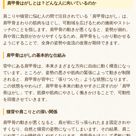
肩甲骨はがしとは？どんな人に向いているのか
肩こりや猫背に悩む人の間で注目されている「肩甲骨はがし」は、
肩甲骨まわりの筋肉をほぐし、可動域を広げるための施術やストレ
ッチのことを指します。肩甲骨の動きが悪くなると、姿勢が崩れ、
肩や首に負担がかかりやすくなるため、肩甲骨をしっかり動かせる
ようにすることで、全身の姿勢や血流の改善が期待できます。
肩甲骨はがしの基本的な仕組み
背中にある肩甲骨は、本来さまざまな方向に自由に動く構造になっ
ています。ところが、姿勢の悪さや筋肉の緊張によって動きが制限
されると、肩甲骨が背中に「張りついた」ような状態になります。
この状態をやわらげ、肩甲骨を本来の動きやすさに戻すのが「肩甲
骨はがし」です。筋膜や筋肉にやさしく働きかけることで、可動性
を回復させていきます。
猫背や肩こりとの深い関係
肩甲骨の動きが悪くなると、肩が前に引っ張られたまま固定されや
すくなり、自然と猫背の姿勢になってしまいます。その結果、肩こ
りや首こりが慢性化しやすくなります。肩甲骨をほぐして柔軟に動