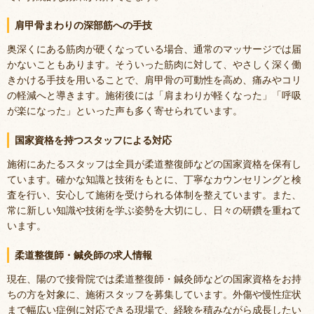
肩甲骨まわりの深部筋への手技
奥深くにある筋肉が硬くなっている場合、通常のマッサージでは届
かないこともあります。そういった筋肉に対して、やさしく深く働
きかける手技を用いることで、肩甲骨の可動性を高め、痛みやコリ
の軽減へと導きます。施術後には「肩まわりが軽くなった」「呼吸
が楽になった」といった声も多く寄せられています。
国家資格を持つスタッフによる対応
施術にあたるスタッフは全員が柔道整復師などの国家資格を保有し
ています。確かな知識と技術をもとに、丁寧なカウンセリングと検
査を行い、安心して施術を受けられる体制を整えています。また、
常に新しい知識や技術を学ぶ姿勢を大切にし、日々の研鑽を重ねて
います。
柔道整復師・鍼灸師の求人情報
現在、陽ので接骨院では柔道整復師・鍼灸師などの国家資格をお持
ちの方を対象に、施術スタッフを募集しています。外傷や慢性症状
まで幅広い症例に対応できる現場で、経験を積みながら成長したい