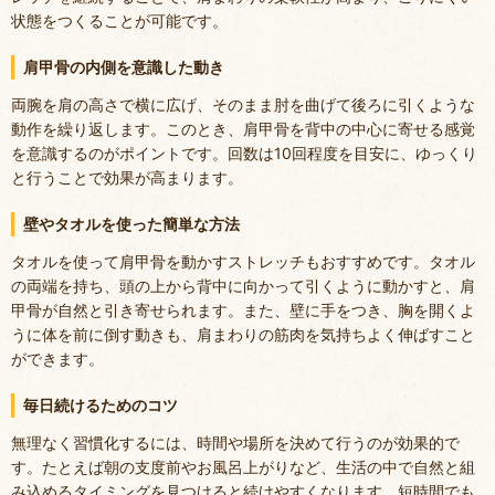
状態をつくることが可能です。
肩甲骨の内側を意識した動き
両腕を肩の高さで横に広げ、そのまま肘を曲げて後ろに引くような
動作を繰り返します。このとき、肩甲骨を背中の中心に寄せる感覚
を意識するのがポイントです。回数は10回程度を目安に、ゆっくり
と行うことで効果が高まります。
壁やタオルを使った簡単な方法
タオルを使って肩甲骨を動かすストレッチもおすすめです。タオル
の両端を持ち、頭の上から背中に向かって引くように動かすと、肩
甲骨が自然と引き寄せられます。また、壁に手をつき、胸を開くよ
うに体を前に倒す動きも、肩まわりの筋肉を気持ちよく伸ばすこと
ができます。
毎日続けるためのコツ
無理なく習慣化するには、時間や場所を決めて行うのが効果的で
す。たとえば朝の支度前やお風呂上がりなど、生活の中で自然と組
み込めるタイミングを見つけると続けやすくなります。短時間でも