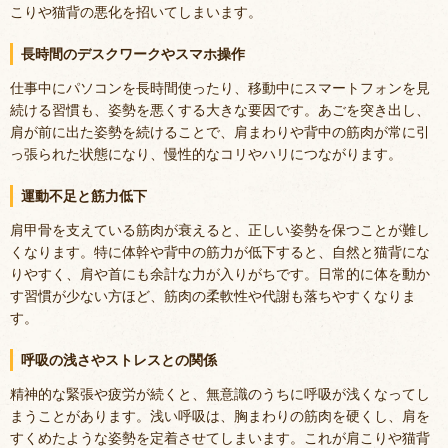
こりや猫背の悪化を招いてしまいます。
長時間のデスクワークやスマホ操作
仕事中にパソコンを長時間使ったり、移動中にスマートフォンを見
続ける習慣も、姿勢を悪くする大きな要因です。あごを突き出し、
肩が前に出た姿勢を続けることで、肩まわりや背中の筋肉が常に引
っ張られた状態になり、慢性的なコリやハリにつながります。
運動不足と筋力低下
肩甲骨を支えている筋肉が衰えると、正しい姿勢を保つことが難し
くなります。特に体幹や背中の筋力が低下すると、自然と猫背にな
りやすく、肩や首にも余計な力が入りがちです。日常的に体を動か
す習慣が少ない方ほど、筋肉の柔軟性や代謝も落ちやすくなりま
す。
呼吸の浅さやストレスとの関係
精神的な緊張や疲労が続くと、無意識のうちに呼吸が浅くなってし
まうことがあります。浅い呼吸は、胸まわりの筋肉を硬くし、肩を
すくめたような姿勢を定着させてしまいます。これが肩こりや猫背