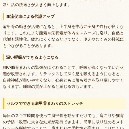
常生活の快適さが大きく向上します。
血流促進による代謝アップ
肩甲骨の動きが活発になると、上半身を中心に全身の血行が良くな
ります。これにより酸素や栄養素が体内をスムーズに巡り、自然と
代謝も活性化。疲れにくくなるだけでなく、冷えやむくみの軽減に
もつながることがあります。
深い呼吸ができるようになる
胸や肋骨まわりの緊張がほぐれることで、呼吸が浅くなっていた状
態が改善されます。リラックスして深く息を吸えるようになると、
自律神経が整いやすくなり、心身ともに落ち着きを取り戻しやすく
なります。睡眠の質が上がると感じる方もいます。
セルフでできる肩甲骨まわりのストレッチ
毎日のスキマ時間を使って肩甲骨を動かすだけでも、肩こりや猫背
の予防・改善に大きな効果が期待できます。簡単に取り組めるスト
レッチを継続することで、肩まわりの柔軟性が高まり、こりにくい