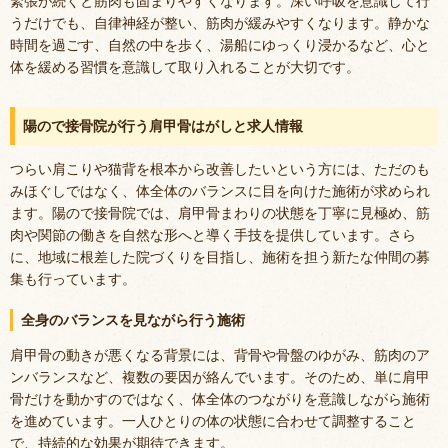
緊張が続くと筋肉も固まりやすくなります。深い呼吸を意識して行
うだけでも、自律神経が整い、筋肉が緩みやすくなります。静かな
時間を過ごす、自然の中を歩く、湯船にゆっくり浸かるなど、心と
体を緩める習慣を意識して取り入れることが大切です。
陽ので接骨院が行う肩甲骨はがしと求人情報
つらい肩こりや猫背を根本から改善したいという方には、ただのも
みほぐしではなく、体全体のバランスに目を向けた施術が求められ
ます。陽ので接骨院では、肩甲骨まわりの状態を丁寧に見極め、筋
肉や関節の働きを自然な形へと導く手技を提供しています。さら
に、地域に根差した院づくりを目指し、施術を担う新たな仲間の募
集も行っています。
全身のバランスを見ながら行う施術
肩甲骨の動きが悪くなる背景には、背骨や骨盤のゆがみ、筋肉のア
ンバランスなど、複数の要因が絡んでいます。そのため、単に肩甲
骨だけを動かすのではなく、体全体のつながりを意識しながら施術
を進めています。一人ひとりの体の状態に合わせて調整すること
で、持続的な効果が期待できます。