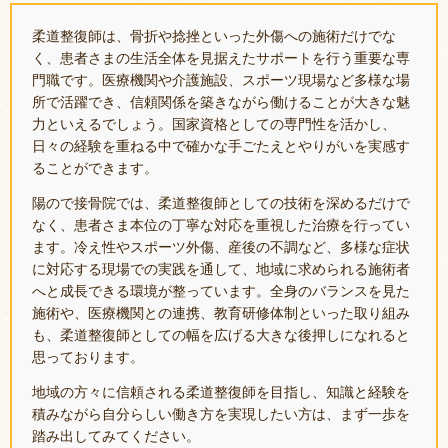
柔道整復師は、骨折や捻挫といった外傷への施術だけでな
く、患者さまの生活全体を見据えたサポートを行う重要な専
門職です。医療機関や介護施設、スポーツ現場など多様な場
所で活躍でき、信頼関係を築きながら働けることが大きな魅
力といえるでしょう。国家資格としての専門性を活かし、
日々の経験を重ねる中で確かな手ごたえとやりがいを実感す
ることができます。
陽ので接骨院では、柔道整復師としての技術を深めるだけで
なく、患者さま本位の丁寧な対応を重視した治療を行ってい
ます。冷え性やスポーツ外傷、産後の不調など、多様な症状
に対応する現場での実践を通して、地域に求められる施術者
へと成長できる環境が整っています。全身のバランスを見た
施術や、医療機関との連携、教育研修体制といった取り組み
も、柔道整復師としての幅を広げる大きな後押しになれると
思っております。
地域の方々に信頼される柔道整復師を目指し、知識と経験を
積みながら自分らしい働き方を実現したい方は、まず一歩を
踏み出してみてください。