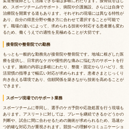
柔道整復師として活躍できる場は多岐にわたります。接骨院をはじ
め、スポーツチームのサポート、病院や介護施設、さらには自身で
治療院を開業する道もあります。それぞれの現場には異なる特性が
あり、自分の得意分野や働き方に合わせて選択することが可能で
す。職場の違いによって、求められる技術や対応する患者層も変わ
るため、働くうえでの適性を見極めることが大切です。
接骨院や整骨院での勤務
もっとも一般的な勤務先が接骨院や整骨院です。地域に根ざした医
療を提供し、日常的なケガや慢性的な痛みに悩む方のサポートを行
います。施術の内容は多岐にわたり、整復・固定からリハビリ、生
活習慣の指導まで幅広い対応が求められます。患者さまとじっくり
向き合える環境であり、信頼関係を築きながら技術を高めることが
できます。
スポーツ現場でのサポート業務
スポーツチームに帯同し、選手のケガ予防や応急処置を行う現場も
あります。アスリートに対しては、プレーを継続できるかどうかの
判断や、試合に間に合わせるための施術が求められるため、迅速か
つ的確な対応力が重視されます。競技への理解やコミュニケーショ