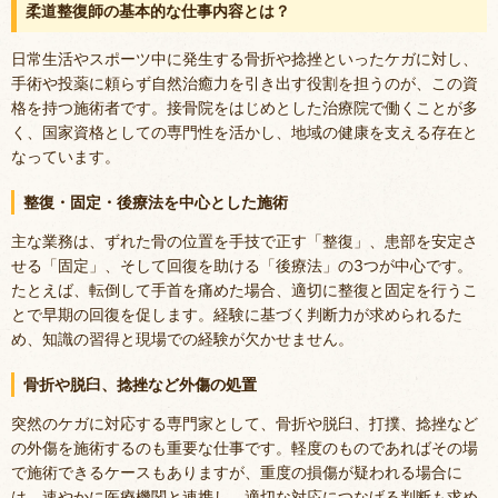
柔道整復師の基本的な仕事内容とは？
日常生活やスポーツ中に発生する骨折や捻挫といったケガに対し、
手術や投薬に頼らず自然治癒力を引き出す役割を担うのが、この資
格を持つ施術者です。接骨院をはじめとした治療院で働くことが多
く、国家資格としての専門性を活かし、地域の健康を支える存在と
なっています。
整復・固定・後療法を中心とした施術
主な業務は、ずれた骨の位置を手技で正す「整復」、患部を安定さ
せる「固定」、そして回復を助ける「後療法」の3つが中心です。
たとえば、転倒して手首を痛めた場合、適切に整復と固定を行うこ
とで早期の回復を促します。経験に基づく判断力が求められるた
め、知識の習得と現場での経験が欠かせません。
骨折や脱臼、捻挫など外傷の処置
突然のケガに対応する専門家として、骨折や脱臼、打撲、捻挫など
の外傷を施術するのも重要な仕事です。軽度のものであればその場
で施術できるケースもありますが、重度の損傷が疑われる場合に
は、速やかに医療機関と連携し、適切な対応につなげる判断も求め