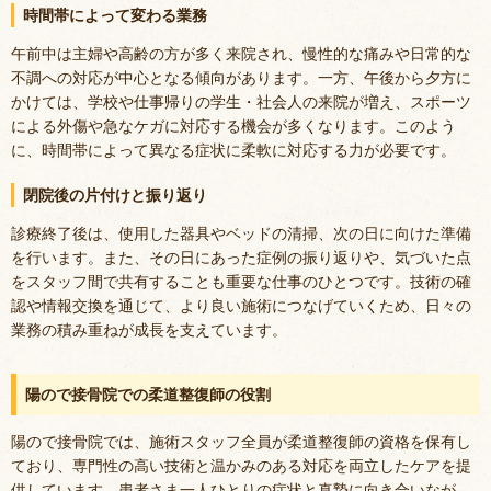
時間帯によって変わる業務
午前中は主婦や高齢の方が多く来院され、慢性的な痛みや日常的な
不調への対応が中心となる傾向があります。一方、午後から夕方に
かけては、学校や仕事帰りの学生・社会人の来院が増え、スポーツ
による外傷や急なケガに対応する機会が多くなります。このよう
に、時間帯によって異なる症状に柔軟に対応する力が必要です。
閉院後の片付けと振り返り
診療終了後は、使用した器具やベッドの清掃、次の日に向けた準備
を行います。また、その日にあった症例の振り返りや、気づいた点
をスタッフ間で共有することも重要な仕事のひとつです。技術の確
認や情報交換を通じて、より良い施術につなげていくため、日々の
業務の積み重ねが成長を支えています。
陽ので接骨院での柔道整復師の役割
陽ので接骨院では、施術スタッフ全員が柔道整復師の資格を保有し
ており、専門性の高い技術と温かみのある対応を両立したケアを提
供しています。患者さま一人ひとりの症状と真摯に向き合いなが