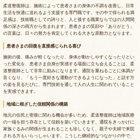
柔道整復師は、施術によって患者さまの身体の不調を改善し、日常
生活を快適に送れるよう支援する専門職です。その中で得られる満
足感は、技術職としての誇りと、人と接する職業ならではの人間関
係の深さの両方から生まれます。患者さまの笑顔や「ありがとう」
の言葉は、日々の努力を肯定してくれる大きな原動力となります。
患者さまの回復を直接感じられる喜び
施術の後、痛みが軽くなったり、身体が動かしやすくなったりとい
った変化を、患者さま自身が実感する場面に立ち会えることは、柔
道整復師として非常に励みになります。通院を重ねるごとに体調が
良くなり、「もう一度好きな運動ができるようになった」と話す方
の姿を見るたびに、専門技術を通して人の人生に関われていること
を実感できます。
地域に根ざした信頼関係の構築
地元の住民と密接に関わる機会が多いため、柔道整復師は地域医療
の一端を担う存在として信頼を築いていきます。通院をきっかけに
家族ぐるみの関係が生まれることも珍しくなく、親子や夫婦で来院
される方もいらっしゃいます。こうした継続的なつながりの中で、