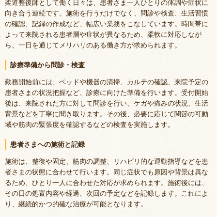
柔道整復師として働く日々は、患者さま一人ひとりの体調や症状に
向き合う連続です。施術を行うだけでなく、問診や検査、生活習慣
の確認、記録の作成など、幅広い業務をこなしています。時間帯に
よって来院される患者層や症状が異なるため、柔軟に対応しなが
ら、一日を通じてメリハリのある働き方が求められます。
診療準備から問診・検査
勤務開始前には、ベッドや機器の清掃、カルテの確認、来院予定の
患者さまの状況把握など、診療に向けた準備を行います。受付開始
後は、来院された方に対して問診を行い、ケガや痛みの状況、生活
背景などを丁寧に聞き取ります。その後、必要に応じて関節の可動
域や筋肉の緊張度を確認するなどの検査を実施します。
患者さまへの施術と記録
施術は、整復や固定、筋肉の調整、リハビリ的な運動指導などを患
者さまの状態に合わせて行います。同じ症状でも原因や背景は異な
るため、ひとり一人に合わせた対応が求められます。施術後には、
その日の処置内容や経過、次回の予定などを記録します。これによ
り、継続的かつ的確な治療が可能となります。