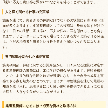
信頼に応える責任感と温かいつながりを得ることができます。
人と深く関わる仕事の充実感
施術を通じて、患者さまの体調だけでなく心の状態にも寄り添う場
面が多くあります。柔道整復師としての役割は、身体を治すだけで
なく、日々の生活に寄り添い、不安や悩みに耳を傾けることも含ま
れます。リピーターとして長く通ってくださる方々と築かれる関係
は、ただの治療者と患者という枠を超えた深いつながりになりま
す。
専門知識を活かした成長実感
筋肉や関節、神経に関する知識を活かし、日々異なる症状に対応す
る柔道整復師の業務には、常に学びの機会があります。経験を積む
ことで、より的確な判断と施術が可能になり、自分自身の成長を実
感できる点も魅力のひとつです。セミナーや勉強会を通じて最新の
知識を取り入れ、患者さまにより良い施術を提供できるようになる
過程も、大きなやりがいにつながります。
柔道整復師になるには？必要な資格と取得方法