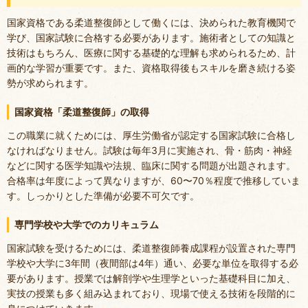
国家資格である柔道整復師として働くには、決められた教育機関で
学び、国家試験に合格する必要があります。施術者としての知識と
技術はもちろん、医療に関する基礎的な理解も求められるため、計
画的な学習が重要です。また、資格取得後もスキルを磨き続ける姿
勢が求められます。
国家資格「柔道整復師」の取得
この職業に就くためには、厚生労働省が認定する国家試験に合格し
なければなりません。試験は毎年3月に実施され、骨・筋肉・神経
などに関する医学知識や法規、臨床に関する問題が出題されます。
合格率は年度によって異なりますが、60〜70％程度で推移していま
す。しっかりとした準備が必要不可欠です。
専門学校や大学でのカリキュラム
国家試験を受けるためには、柔道整復師養成課程が設置された専門
学校や大学に3年間（夜間部は4年）通い、必要な単位を取得する必
要があります。授業では解剖学や生理学といった基礎科目に加え、
実技の授業も多く組み込まれており、現場で使える技術を段階的に