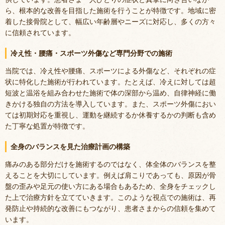
ら、根本的な改善を目指した施術を行うことが特徴です。地域に密
着した接骨院として、幅広い年齢層やニーズに対応し、多くの方々
に信頼されています。
冷え性・腰痛・スポーツ外傷など専門分野での施術
当院では、冷え性や腰痛、スポーツによる外傷など、それぞれの症
状に特化した施術が行われています。たとえば、冷えに対しては超
短波と温浴を組み合わせた施術で体の深部から温め、自律神経に働
きかける独自の方法を導入しています。また、スポーツ外傷におい
ては初期対応を重視し、運動を継続するか休養するかの判断も含め
た丁寧な処置が特徴です。
全身のバランスを見た治療計画の構築
痛みのある部分だけを施術するのではなく、体全体のバランスを整
えることを大切にしています。例えば肩こりであっても、原因が骨
盤の歪みや足元の使い方にある場合もあるため、全身をチェックし
た上で治療方針を立てていきます。このような視点での施術は、再
発防止や持続的な改善にもつながり、患者さまからの信頼を集めて
います。