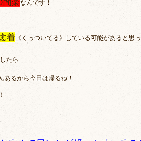
の間楽
なんです！
癒着
《くっついてる》している可能があると思っ
したら
んあるから今日は帰るね！
！