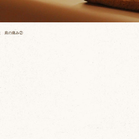
性 肩の痛み②