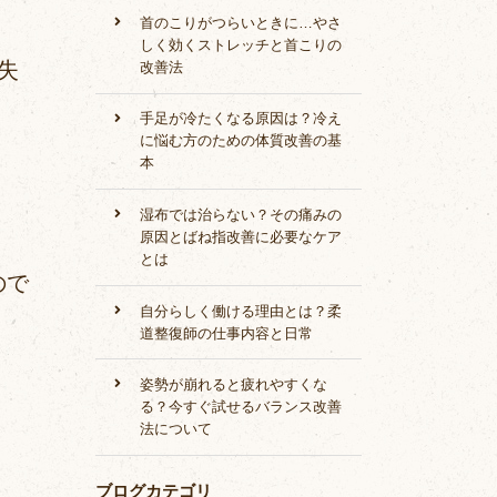
首のこりがつらいときに…やさ
しく効くストレッチと首こりの
失
改善法
手足が冷たくなる原因は？冷え
に悩む方のための体質改善の基
本
湿布では治らない？その痛みの
原因とばね指改善に必要なケア
とは
ので
自分らしく働ける理由とは？柔
道整復師の仕事内容と日常
姿勢が崩れると疲れやすくな
る？今すぐ試せるバランス改善
法について
ブログカテゴリ