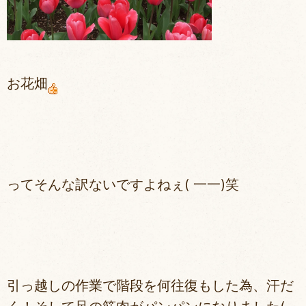
お花畑
ってそんな訳ないですよねぇ( 一一)笑
引っ越しの作業で階段を何往復もした為、汗だ