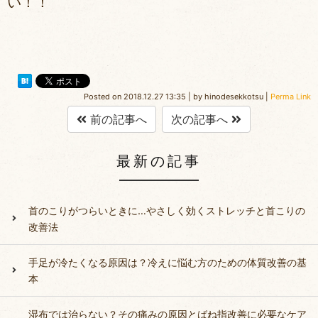
い！！
Posted on
2018.12.27 13:35
|
by
hinodesekkotsu
|
Perma Link
前の記事へ
次の記事へ
最新の記事
首のこりがつらいときに…やさしく効くストレッチと首こりの
改善法
手足が冷たくなる原因は？冷えに悩む方のための体質改善の基
本
湿布では治らない？その痛みの原因とばね指改善に必要なケア