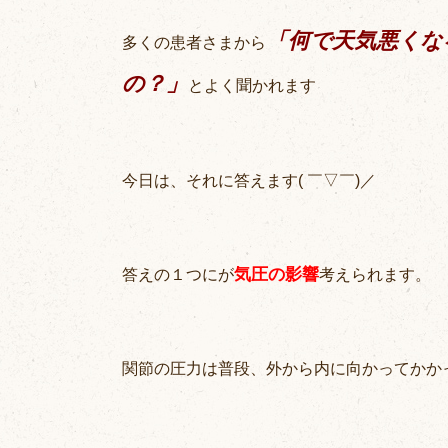
「何で天気悪くな
多くの患者さまから
の？」
とよく聞かれます
今日は、それに答えます( ￣▽￣)／
気圧の影響
答えの１つに
が
考えられます。
関節の圧力は普段、外から内に向かってかか