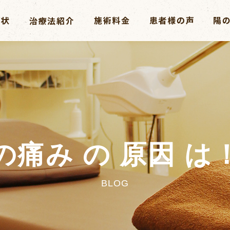
の痛み の 原因 は
BLOG