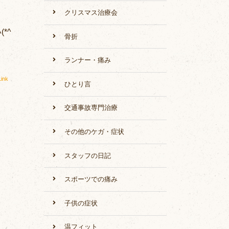
クリスマス治療会
*^
骨折
ランナー・痛み
ink
ひとり言
交通事故専門治療
その他のケガ・症状
スタッフの日記
スポーツでの痛み
子供の症状
温フィット