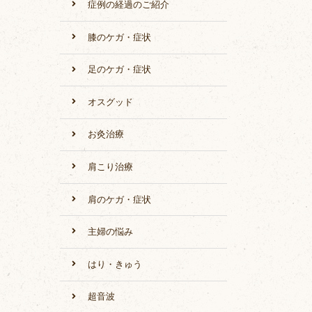
症例の経過のご紹介
膝のケガ・症状
足のケガ・症状
オスグッド
お灸治療
。
肩こり治療
肩のケガ・症状
主婦の悩み
はり・きゅう
超音波