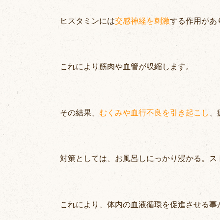
ヒスタミンには
交感神経を刺激
する作用があ
これにより筋肉や血管が収縮します。
その結果、
むくみや血行不良を引き起こし
、
対策としては、お風呂し
に
っかり浸かる。ス
これにより、体内の血液循環を促進させる事