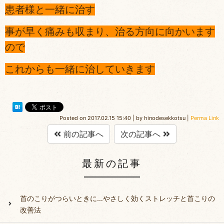
患者様と一緒に治す
事が早く痛みも収まり、治る方向に向かいます
ので
これからも一緒に治していきます
Posted on
2017.02.15 15:40
|
by
hinodesekkotsu
|
Perma Link
前の記事へ
次の記事へ
最新の記事
首のこりがつらいときに…やさしく効くストレッチと首こりの
改善法