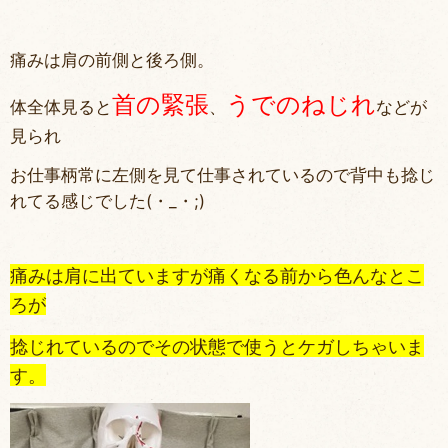
痛みは肩の前側と後ろ側。
首の緊張
うでのねじれ
体全体見ると
、
などが
見られ
お仕事柄常に左側を見て仕事されているので背中も捻じ
れてる感じでした(・_・;)
痛みは肩に出ていますが痛くなる前から色んなとこ
ろが
捻じれているのでその状態で使うとケガしちゃいま
す。