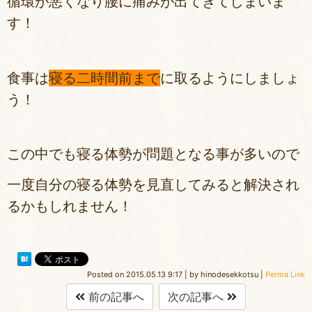
循環が悪くなり腰に痛みが出てきてしまいま
す！
食事は
寝る二時間前まで
に取るようにしましょ
う！
この中でも寝る体勢が問題となる事が多いので
一度自分の寝る体勢を見直してみると解決され
るかもしれません！
Posted on
2015.05.13 9:17
|
by
hinodesekkotsu
|
Perma Link
前の記事へ
次の記事へ