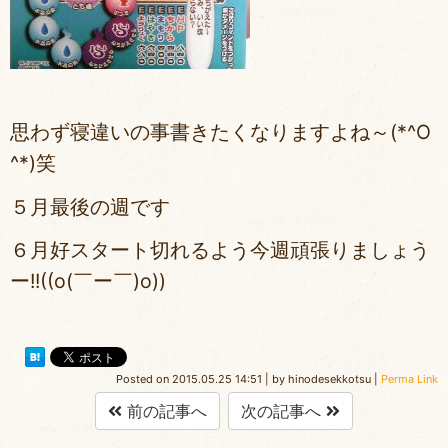
思わず寝違いの事書きたくなりますよね～(*^O
^*)笑
５月最後の週です
６月好スタート切れるよう今週頑張りましょう
ー!!((o(￣ー￣)o))
Posted on
2015.05.25 14:51
|
by
hinodesekkotsu
|
Perma Link
前の記事へ
次の記事へ