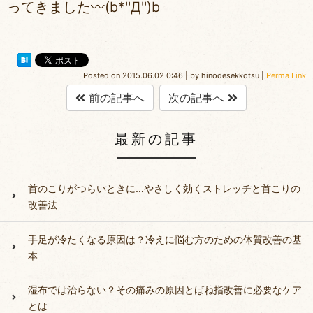
ってきました〰(b*''Д'')b
Posted on
2015.06.02 0:46
|
by
hinodesekkotsu
|
Perma Link
前の記事へ
次の記事へ
最新の記事
首のこりがつらいときに…やさしく効くストレッチと首こりの
改善法
手足が冷たくなる原因は？冷えに悩む方のための体質改善の基
本
湿布では治らない？その痛みの原因とばね指改善に必要なケア
とは